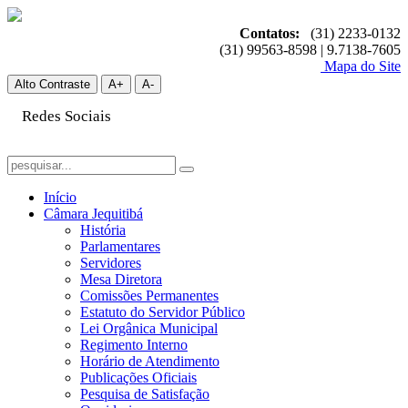
Contatos:
(31) 2233-0132
(31) 99563-8598 | 9.7138-7605
Mapa do Site
Alto Contraste
A+
A-
Redes Sociais
Início
Câmara Jequitibá
História
Parlamentares
Servidores
Mesa Diretora
Comissões Permanentes
Estatuto do Servidor Público
Lei Orgânica Municipal
Regimento Interno
Horário de Atendimento
Publicações Oficiais
Pesquisa de Satisfação