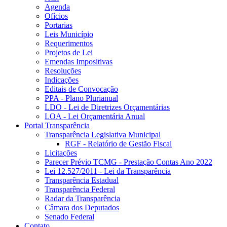
Agenda
Ofícios
Portarias
Leis Município
Requerimentos
Projetos de Lei
Emendas Impositivas
Resoluções
Indicações
Editais de Convocação
PPA - Plano Plurianual
LDO - Lei de Diretrizes Orçamentárias
LOA - Lei Orçamentária Anual
Portal Transparência
Transparência Legislativa Municipal
RGF - Relatório de Gestão Fiscal
Licitações
Parecer Prévio TCMG - Prestação Contas Ano 2022
Lei 12.527/2011 - Lei da Transparência
Transparência Estadual
Transparência Federal
Radar da Transparência
Câmara dos Deputados
Senado Federal
Contato