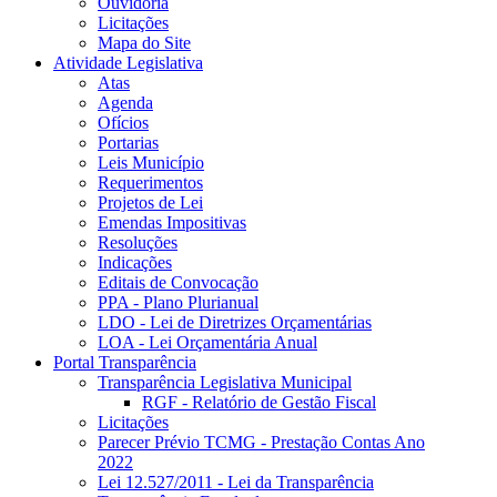
Ouvidoria
Licitações
Mapa do Site
Atividade Legislativa
Atas
Agenda
Ofícios
Portarias
Leis Município
Requerimentos
Projetos de Lei
Emendas Impositivas
Resoluções
Indicações
Editais de Convocação
PPA - Plano Plurianual
LDO - Lei de Diretrizes Orçamentárias
LOA - Lei Orçamentária Anual
Portal Transparência
Transparência Legislativa Municipal
RGF - Relatório de Gestão Fiscal
Licitações
Parecer Prévio TCMG - Prestação Contas Ano
2022
Lei 12.527/2011 - Lei da Transparência