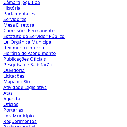
Câmara Jequitibá
História
Parlamentares
Servidores
Mesa Diretora
Comissões Permanentes
Estatuto do Servidor Público
Lei Orgânica Municipal
Regimento Interno
Horário de Atendimento
Publicações Oficiais
Pesquisa de Satisfação
Ouvidoria
Licitações
Mapa do Site
Atividade Legislativa
Atas
Agenda
Ofícios
Portarias
Leis Município
Requerimentos