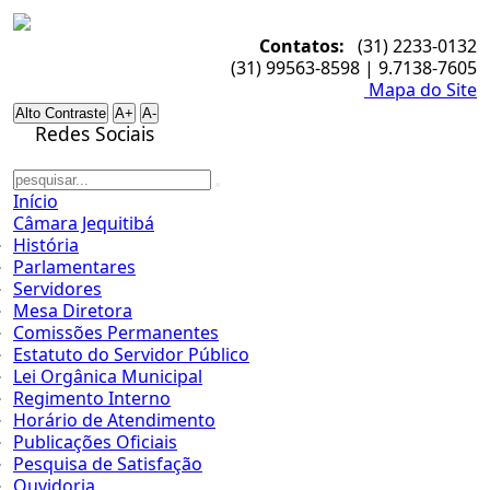
Contatos:
(31) 2233-0132
(31) 99563-8598 | 9.7138-7605
Mapa do Site
Alto Contraste
A+
A-
Redes Sociais
Início
Câmara Jequitibá
História
Parlamentares
Servidores
Mesa Diretora
Comissões Permanentes
Estatuto do Servidor Público
Lei Orgânica Municipal
Regimento Interno
Horário de Atendimento
Publicações Oficiais
Pesquisa de Satisfação
Ouvidoria