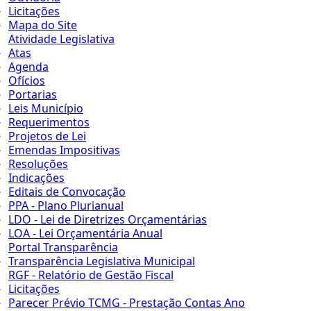
Licitações
Mapa do Site
Atividade Legislativa
Atas
Agenda
Ofícios
Portarias
Leis Município
Requerimentos
Projetos de Lei
Emendas Impositivas
Resoluções
Indicações
Editais de Convocação
PPA - Plano Plurianual
LDO - Lei de Diretrizes Orçamentárias
LOA - Lei Orçamentária Anual
Portal Transparência
Transparência Legislativa Municipal
RGF - Relatório de Gestão Fiscal
Licitações
Parecer Prévio TCMG - Prestação Contas Ano