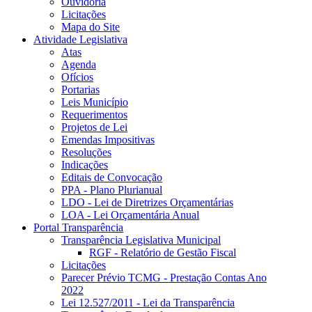
Ouvidoria
Licitações
Mapa do Site
Atividade Legislativa
Atas
Agenda
Ofícios
Portarias
Leis Município
Requerimentos
Projetos de Lei
Emendas Impositivas
Resoluções
Indicações
Editais de Convocação
PPA - Plano Plurianual
LDO - Lei de Diretrizes Orçamentárias
LOA - Lei Orçamentária Anual
Portal Transparência
Transparência Legislativa Municipal
RGF - Relatório de Gestão Fiscal
Licitações
Parecer Prévio TCMG - Prestação Contas Ano
2022
Lei 12.527/2011 - Lei da Transparência