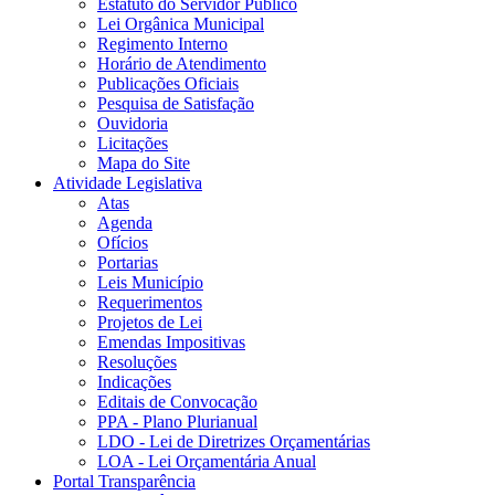
Estatuto do Servidor Público
Lei Orgânica Municipal
Regimento Interno
Horário de Atendimento
Publicações Oficiais
Pesquisa de Satisfação
Ouvidoria
Licitações
Mapa do Site
Atividade Legislativa
Atas
Agenda
Ofícios
Portarias
Leis Município
Requerimentos
Projetos de Lei
Emendas Impositivas
Resoluções
Indicações
Editais de Convocação
PPA - Plano Plurianual
LDO - Lei de Diretrizes Orçamentárias
LOA - Lei Orçamentária Anual
Portal Transparência