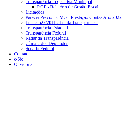
Transparência Legislativa Municipal
RGF - Relatório de Gestão Fiscal
Licitações
Parecer Prévio TCMG - Prestação Contas Ano 2022
Lei 12.527/2011 - Lei da Transparência
Transparência Estadual
Transparência Federal
Radar da Transparência
Câmara dos Deputados
Senado Federal
Contato
e-Sic
Ouvidoria