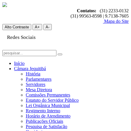
Contatos:
(31) 2233-0132
(31) 99563-8598 | 9.7138-7605
Mapa do Site
Alto Contraste
A+
A-
Redes Sociais
Início
Câmara Jequitibá
História
Parlamentares
Servidores
Mesa Diretora
Comissões Permanentes
Estatuto do Servidor Público
Lei Orgânica Municipal
Regimento Interno
Horário de Atendimento
Publicações Oficiais
Pesquisa de Satisfação