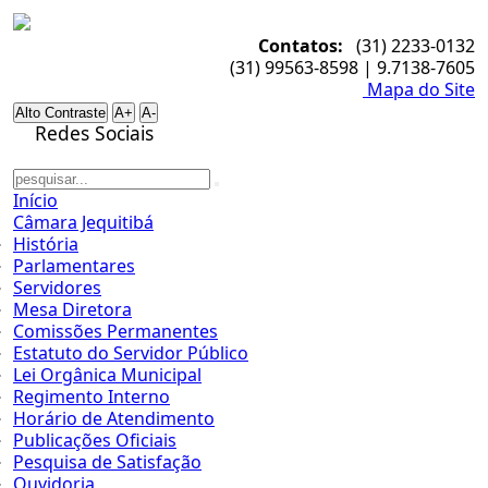
Contatos:
(31) 2233-0132
(31) 99563-8598 | 9.7138-7605
Mapa do Site
Alto Contraste
A+
A-
Redes Sociais
Início
Câmara Jequitibá
História
Parlamentares
Servidores
Mesa Diretora
Comissões Permanentes
Estatuto do Servidor Público
Lei Orgânica Municipal
Regimento Interno
Horário de Atendimento
Publicações Oficiais
Pesquisa de Satisfação
Ouvidoria