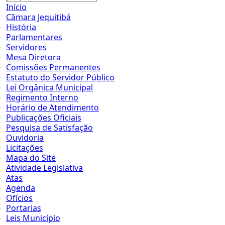
Início
Câmara Jequitibá
História
Parlamentares
Servidores
Mesa Diretora
Comissões Permanentes
Estatuto do Servidor Público
Lei Orgânica Municipal
Regimento Interno
Horário de Atendimento
Publicações Oficiais
Pesquisa de Satisfação
Ouvidoria
Licitações
Mapa do Site
Atividade Legislativa
Atas
Agenda
Ofícios
Portarias
Leis Município