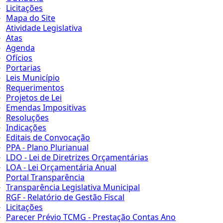
Licitações
Mapa do Site
Atividade Legislativa
Atas
Agenda
Ofícios
Portarias
Leis Município
Requerimentos
Projetos de Lei
Emendas Impositivas
Resoluções
Indicações
Editais de Convocação
PPA - Plano Plurianual
LDO - Lei de Diretrizes Orçamentárias
LOA - Lei Orçamentária Anual
Portal Transparência
Transparência Legislativa Municipal
RGF - Relatório de Gestão Fiscal
Licitações
Parecer Prévio TCMG - Prestação Contas Ano