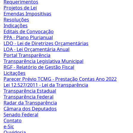
Requerimentos
Projetos de Lei
Emendas Impositivas
Resoluções
Indicações
Editais de Convocação
PPA - Plano Plurianual
LDO - Lei de Diretrizes Orçamentárias
LOA - Lei Orçamentária Anual
Portal Transparência
Transparência Legislativa Municipal
RGF - Relatório de Gestão Fiscal
Licitações
Parecer Prévio TCMG - Prestação Contas Ano 2022
Lei 12.527/2011 - Lei da Transparência
Transparência Estadual
Transparência Federal
Radar da Transparência
Câmara dos Deputados
Senado Federal
Contato
e-Sic
Ouvidoria